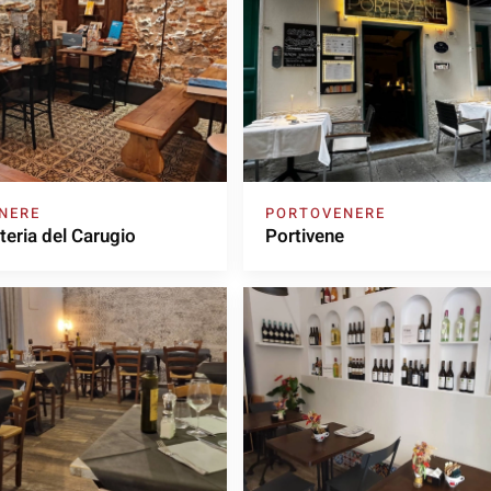
NERE
PORTOVENERE
teria del Carugio
Portivene