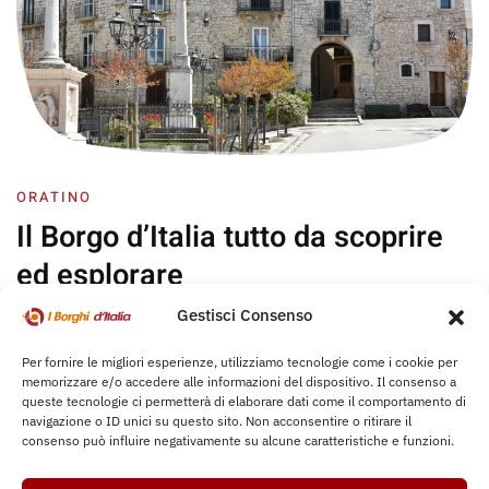
ORATINO
Il Borgo d’Italia
tutto da scoprire
ed esplorare
Gestisci Consenso
Per fornire le migliori esperienze, utilizziamo tecnologie come i cookie per
memorizzare e/o accedere alle informazioni del dispositivo. Il consenso a
queste tecnologie ci permetterà di elaborare dati come il comportamento di
Rimani sempre aggiornato
sulle
navigazione o ID unici su questo sito. Non acconsentire o ritirare il
consenso può influire negativamente su alcune caratteristiche e funzioni.
ultime news, eventi, ecc..