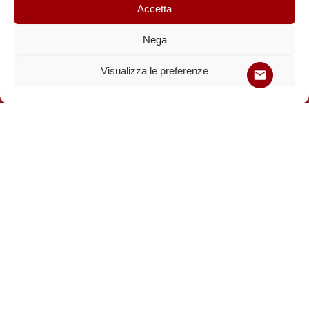
Accetta
Nega
Visualizza le preferenze
Iscriviti
Promozione di attività turistiche dell'Italia più nascosta e
autentica alla scoperta dei piccoli paesini e dei centri