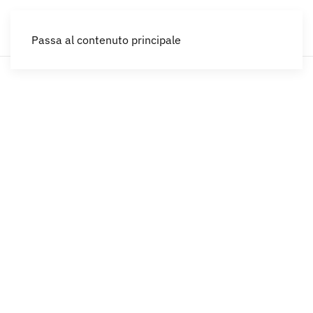
IT
UN VIAGGIO NEI BORGHI INCANTATI!
Passa al contenuto principale
Esplora Tesori
Nascosti