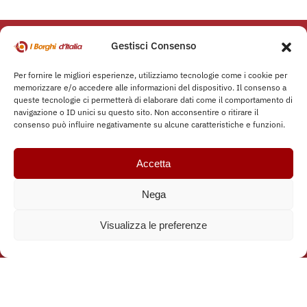
Gestisci Consenso
Rimani sempre aggiornato
sulle
ultime news, eventi, ecc..
Per fornire le migliori esperienze, utilizziamo tecnologie come i cookie per
memorizzare e/o accedere alle informazioni del dispositivo. Il consenso a
queste tecnologie ci permetterà di elaborare dati come il comportamento di
navigazione o ID unici su questo sito. Non acconsentire o ritirare il
consenso può influire negativamente su alcune caratteristiche e funzioni.
Accetta
Nega
Visualizza le preferenze
Iscriviti