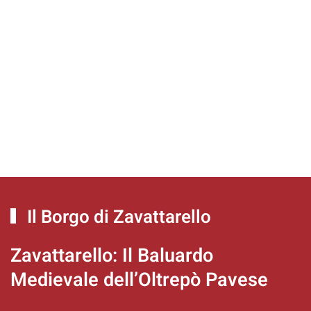
Il Borgo di Zavattarello
Zavattarello
Zavattarello: Il Baluardo
Medievale dell’Oltrepò Pavese
Esplora la Regione Lombardia
Il Borgo
Dettagli