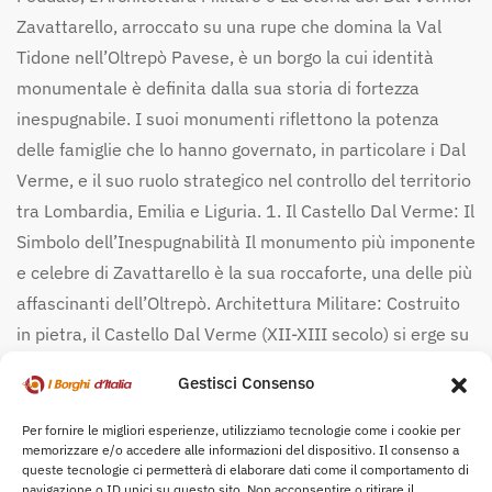
Zavattarello, arroccato su una rupe che domina la Val
Tidone nell’Oltrepò Pavese, è un borgo la cui identità
monumentale è definita dalla sua storia di fortezza
inespugnabile. I suoi monumenti riflettono la potenza
delle famiglie che lo hanno governato, in particolare i Dal
Verme, e il suo ruolo strategico nel controllo del territorio
tra Lombardia, Emilia e Liguria. 1. Il Castello Dal Verme: Il
Simbolo dell’Inespugnabilità Il monumento più imponente
e celebre di Zavattarello è la sua roccaforte, una delle più
affascinanti dell’Oltrepò. Architettura Militare: Costruito
in pietra, il Castello Dal Verme (XII-XIII secolo) si erge su
uno sperone roccioso e presenta una struttura robusta,
Gestisci Consenso
pensata per la difesa. È caratterizzato da una torre
maestra e da una cinta muraria che si adatta
Per fornire le migliori esperienze, utilizziamo tecnologie come i cookie per
memorizzare e/o accedere alle informazioni del dispositivo. Il consenso a
perfettamente alla morfologia della rupe, rendendolo
queste tecnologie ci permetterà di elaborare dati come il comportamento di
quasi inattaccabile. L’Eredità Feudale: Fu la residenza e il
navigazione o ID unici su questo sito. Non acconsentire o ritirare il