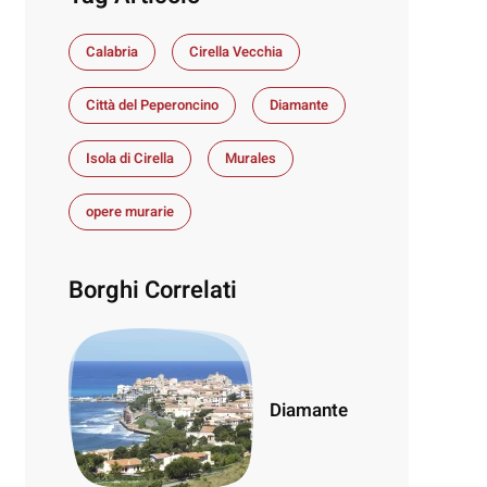
Calabria
Cirella Vecchia
Città del Peperoncino
Diamante
Isola di Cirella
Murales
opere murarie
Borghi Correlati
Diamante