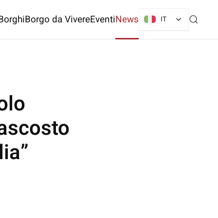
Borghi
Borgo da Vivere
Eventi
News
IT
olo
Nascosto
lia”