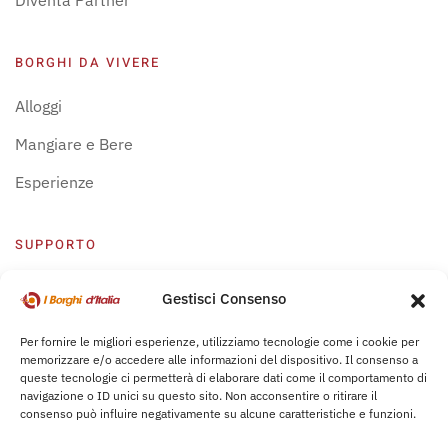
Diventa Partner
BORGHI DA VIVERE
Alloggi
Mangiare e Bere
Esperienze
SUPPORTO
Centro Supporto
Gestisci Consenso
Privacy Policy
Per fornire le migliori esperienze, utilizziamo tecnologie come i cookie per
memorizzare e/o accedere alle informazioni del dispositivo. Il consenso a
Leggi Bochure
queste tecnologie ci permetterà di elaborare dati come il comportamento di
navigazione o ID unici su questo sito. Non acconsentire o ritirare il
consenso può influire negativamente su alcune caratteristiche e funzioni.