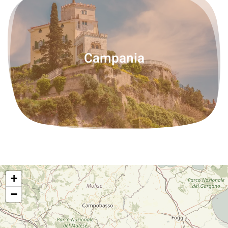
Campania
+
−