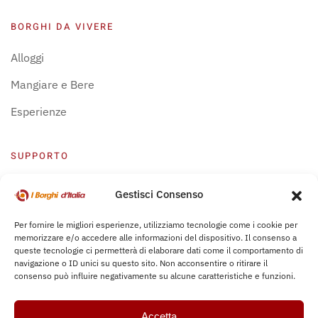
BORGHI DA VIVERE
Alloggi
Mangiare e Bere
Esperienze
SUPPORTO
Centro Supporto
Gestisci Consenso
Privacy Policy
Per fornire le migliori esperienze, utilizziamo tecnologie come i cookie per
memorizzare e/o accedere alle informazioni del dispositivo. Il consenso a
Leggi Bochure
queste tecnologie ci permetterà di elaborare dati come il comportamento di
navigazione o ID unici su questo sito. Non acconsentire o ritirare il
consenso può influire negativamente su alcune caratteristiche e funzioni.
Accetta