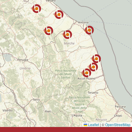
Leaflet
|
©
OpenStreetMap