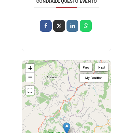
CONDIVIDI QUESTO EVENTO
+
Prev
Next
−
My Position