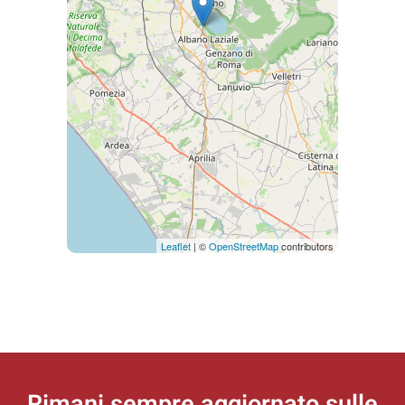
Leaflet
| ©
OpenStreetMap
contributors
Rimani sempre aggiornato
sulle