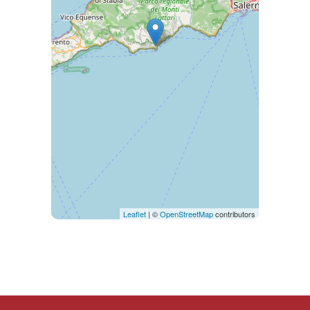
Leaflet
| ©
OpenStreetMap
contributors