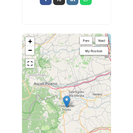
+
Prev
Next
−
My Position