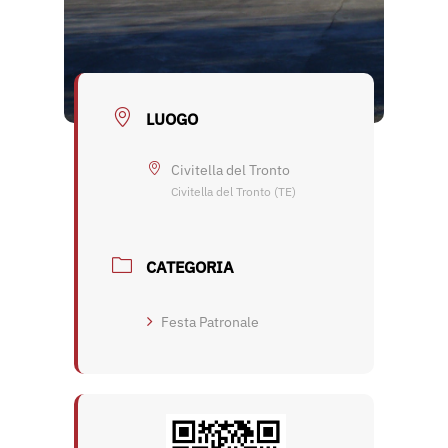
LUOGO
Civitella del Tronto
Civitella del Tronto (TE)
CATEGORIA
Festa Patronale