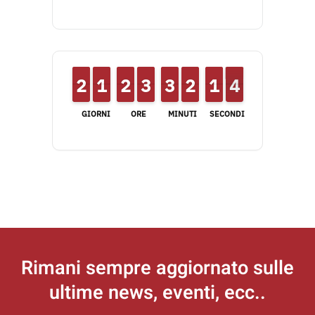
1
1
2
2
1
1
1
1
1
1
2
2
2
2
3
3
2
2
3
3
1
1
2
2
1
1
1
1
4
3
3
GIORNI
ORE
MINUTI
SECONDI
Rimani sempre aggiornato
sulle
ultime news, eventi, ecc..