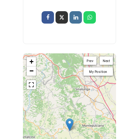
+
Prev
Next
−
My Position