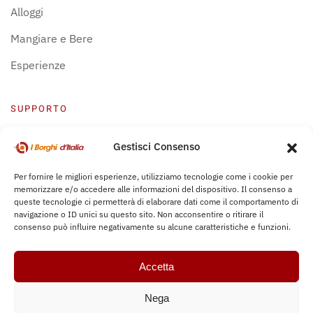
Alloggi
Mangiare e Bere
Esperienze
SUPPORTO
Centro Supporto
Gestisci Consenso
Privacy Policy
Per fornire le migliori esperienze, utilizziamo tecnologie come i cookie per
memorizzare e/o accedere alle informazioni del dispositivo. Il consenso a
Leggi Bochure
queste tecnologie ci permetterà di elaborare dati come il comportamento di
navigazione o ID unici su questo sito. Non acconsentire o ritirare il
consenso può influire negativamente su alcune caratteristiche e funzioni.
Accetta
Nega