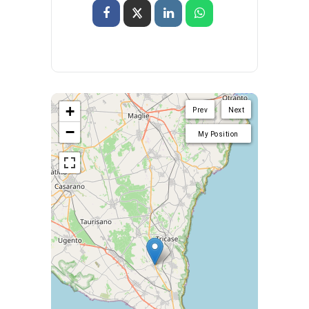
+
Prev
Next
−
My Position