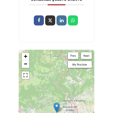
+
Prev
Next
−
My Position