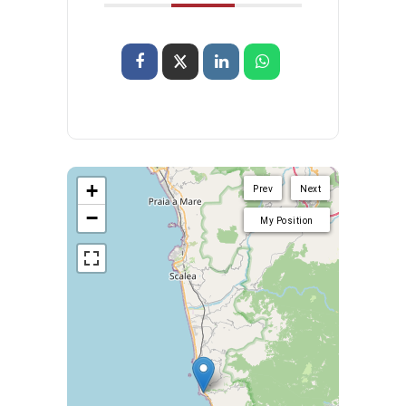
+
Prev
Next
−
My Position