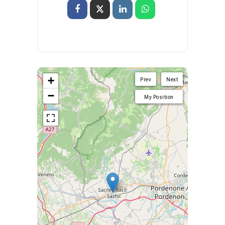
+
Prev
Next
−
My Position