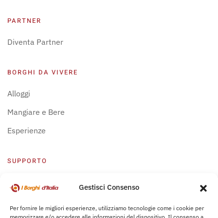
PARTNER
Diventa Partner
BORGHI DA VIVERE
Alloggi
Mangiare e Bere
Esperienze
SUPPORTO
Centro Supporto
Gestisci Consenso
Privacy Policy
Per fornire le migliori esperienze, utilizziamo tecnologie come i cookie per
memorizzare e/o accedere alle informazioni del dispositivo. Il consenso a