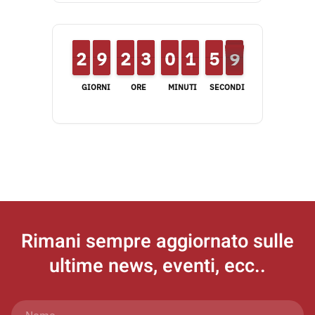
1
1
2
2
8
8
9
9
1
1
2
2
2
2
3
3
9
9
0
0
2
1
1
0
5
5
9
8
8
GIORNI
ORE
MINUTI
SECONDI
Rimani sempre aggiornato
sulle
ultime news, eventi, ecc..