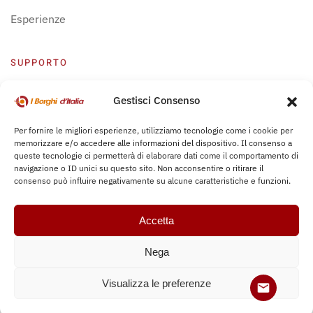
Esperienze
SUPPORTO
Centro Supporto
Gestisci Consenso
Privacy Policy
Per fornire le migliori esperienze, utilizziamo tecnologie come i cookie per
memorizzare e/o accedere alle informazioni del dispositivo. Il consenso a
Leggi Bochure
queste tecnologie ci permetterà di elaborare dati come il comportamento di
navigazione o ID unici su questo sito. Non acconsentire o ritirare il
consenso può influire negativamente su alcune caratteristiche e funzioni.
Accetta
Nega
Copyright © 2017-
2026
iborghiditalia.com. All rights reserved.
Visualizza le preferenze