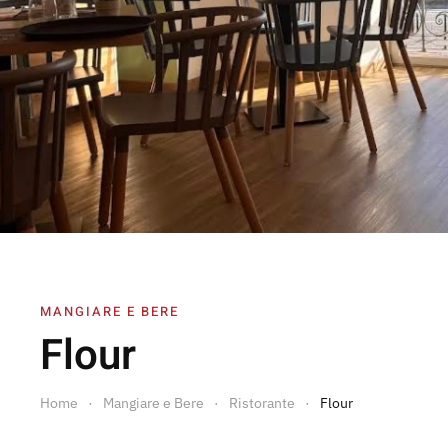
MANGIARE E BERE
Flour
Home
Mangiare e Bere
Ristorante
Flour