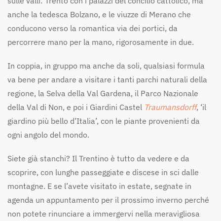
sulle valli: Trento con i palazzi del concilio cattolico, ma
anche la tedesca Bolzano, e le viuzze di Merano che
conducono verso la romantica via dei portici, da
percorrere mano per la mano, rigorosamente in due.
In coppia, in gruppo ma anche da soli, qualsiasi formula
va bene per andare a visitare i tanti parchi naturali della
regione, la Selva della Val Gardena, il Parco Nazionale
della Val di Non, e poi i Giardini Castel
Traumansdorff
, ‘il
giardino più bello d’Italia’, con le piante provenienti da
ogni angolo del mondo.
Siete già stanchi? Il Trentino è tutto da vedere e da
scoprire, con lunghe passeggiate e discese in sci dalle
montagne. E se l’avete visitato in estate, segnate in
agenda un appuntamento per il prossimo inverno perché
non potete rinunciare a immergervi nella meravigliosa