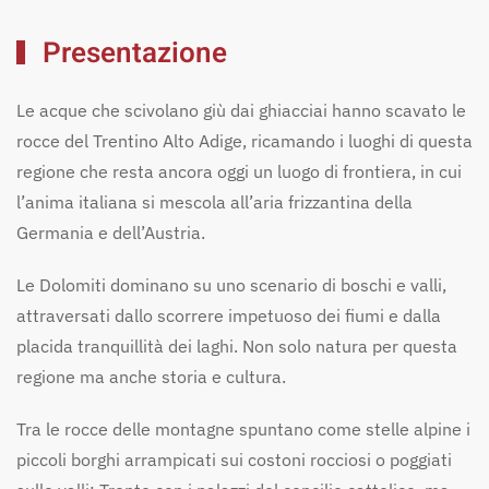
Presentazione
Trentino-Alto
Le acque che scivolano giù dai ghiacciai hanno scavato le
Adige
rocce del Trentino Alto Adige, ricamando i luoghi di questa
regione che resta ancora oggi un luogo di frontiera, in cui
l’anima italiana si mescola all’aria frizzantina della
Germania e dell’Austria.
La Regione
Video
Borghi
Mappa
Le Dolomiti dominano su uno scenario di boschi e valli,
Esperienze
Alloggi
Mangiare e Bere
Eventi
attraversati dallo scorrere impetuoso dei fiumi e dalla
placida tranquillità dei laghi. Non solo natura per questa
regione ma anche storia e cultura.
Tra le rocce delle montagne spuntano come stelle alpine i
piccoli borghi arrampicati sui costoni rocciosi o poggiati