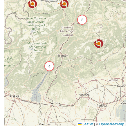
2
4
Leaflet
|
©
OpenStreetMap