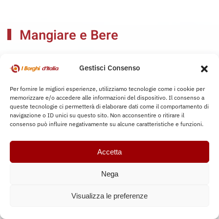
Mangiare e Bere
Assapora i sapori autentici dei borghi, tra ristoranti tipici
Gestisci Consenso
e cucine d’eccellenza che raccontano la tradizione.
Per fornire le migliori esperienze, utilizziamo tecnologie come i cookie per
memorizzare e/o accedere alle informazioni del dispositivo. Il consenso a
queste tecnologie ci permetterà di elaborare dati come il comportamento di
navigazione o ID unici su questo sito. Non acconsentire o ritirare il
consenso può influire negativamente su alcune caratteristiche e funzioni.
Accetta
Nega
Visualizza le preferenze