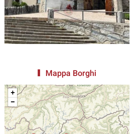
Mappa Borghi
+
−