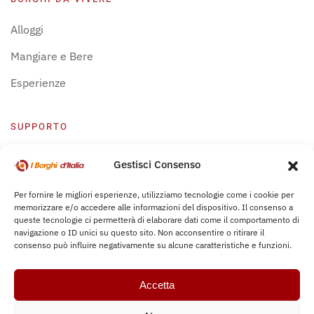
Alloggi
Mangiare e Bere
Esperienze
SUPPORTO
Centro Supporto
Gestisci Consenso
Privacy Policy
Per fornire le migliori esperienze, utilizziamo tecnologie come i cookie per
memorizzare e/o accedere alle informazioni del dispositivo. Il consenso a
Leggi Bochure
queste tecnologie ci permetterà di elaborare dati come il comportamento di
navigazione o ID unici su questo sito. Non acconsentire o ritirare il
consenso può influire negativamente su alcune caratteristiche e funzioni.
Accetta