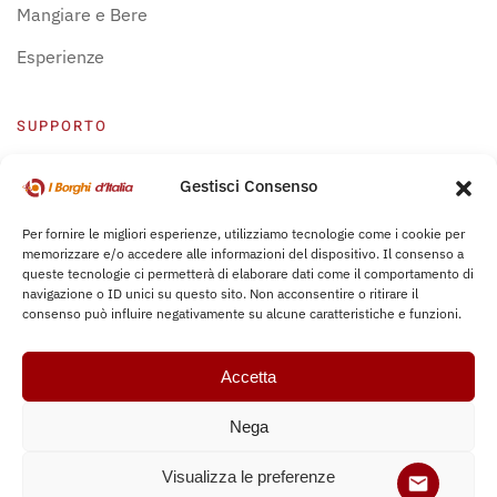
Mangiare e Bere
Esperienze
SUPPORTO
Centro Supporto
Gestisci Consenso
Privacy Policy
Per fornire le migliori esperienze, utilizziamo tecnologie come i cookie per
memorizzare e/o accedere alle informazioni del dispositivo. Il consenso a
Leggi Bochure
queste tecnologie ci permetterà di elaborare dati come il comportamento di
navigazione o ID unici su questo sito. Non acconsentire o ritirare il
consenso può influire negativamente su alcune caratteristiche e funzioni.
Accetta
Nega
Copyright © 2017-
2026
iborghiditalia.com. All rights reserved.
Visualizza le preferenze