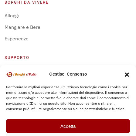
BORGHI DA VIVERE
Alloggi
Mangiare e Bere
Esperienze
SUPPORTO
Centro Supporto
Gestisci Consenso
Privacy Policy
Per fornire le migliori esperienze, utilizziamo tecnologie come i cookie per
memorizzare e/o accedere alle informazioni del dispositivo. Il consenso a
Leggi Bochure
queste tecnologie ci permetterà di elaborare dati come il comportamento di
navigazione o ID unici su questo sito. Non acconsentire o ritirare il
consenso può influire negativamente su alcune caratteristiche e funzioni.
Accetta