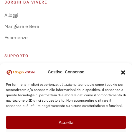
BORGHI DA VIVERE
Alloggi
Mangiare e Bere
Esperienze
SUPPORTO
Centro Supporto
Gestisci Consenso
Privacy Policy
Per fornire le migliori esperienze, utilizziamo tecnologie come i cookie per
memorizzare e/o accedere alle informazioni del dispositivo. Il consenso a
Leggi Bochure
queste tecnologie ci permetterà di elaborare dati come il comportamento di
navigazione o ID unici su questo sito. Non acconsentire o ritirare il
consenso può influire negativamente su alcune caratteristiche e funzioni.
Accetta