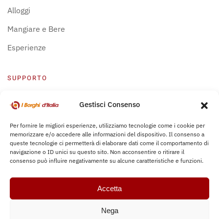
Alloggi
Mangiare e Bere
Esperienze
SUPPORTO
Centro Supporto
Gestisci Consenso
Privacy Policy
Per fornire le migliori esperienze, utilizziamo tecnologie come i cookie per
memorizzare e/o accedere alle informazioni del dispositivo. Il consenso a
Leggi Bochure
queste tecnologie ci permetterà di elaborare dati come il comportamento di
navigazione o ID unici su questo sito. Non acconsentire o ritirare il
consenso può influire negativamente su alcune caratteristiche e funzioni.
Accetta
Nega