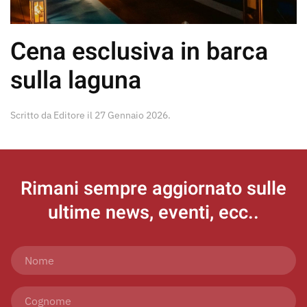
Cena esclusiva in barca
sulla laguna
Scritto da
Editore
il
27 Gennaio 2026
.
Rimani sempre aggiornato
sulle
ultime news, eventi, ecc..