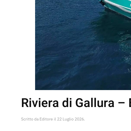
Riviera di Gallura –
Scritto da
Editore
il
22 Luglio 2026
.