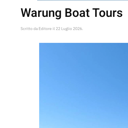
Warung Boat Tours
Scritto da
Editore
il
22 Luglio 2026
.