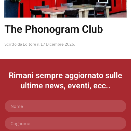
The Phonogram Club
Scritto da
Editore
il
17 Dicembre 2025
.
Rimani sempre aggiornato
sulle
ultime news, eventi, ecc..