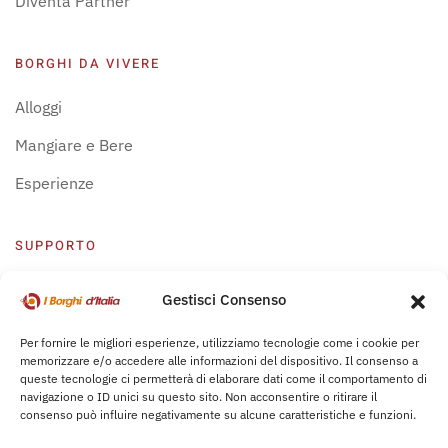
Diventa Partner
BORGHI DA VIVERE
Alloggi
Mangiare e Bere
Esperienze
SUPPORTO
Centro Supporto
Gestisci Consenso
Privacy Policy
Per fornire le migliori esperienze, utilizziamo tecnologie come i cookie per
memorizzare e/o accedere alle informazioni del dispositivo. Il consenso a
Leggi Bochure
queste tecnologie ci permetterà di elaborare dati come il comportamento di
navigazione o ID unici su questo sito. Non acconsentire o ritirare il
consenso può influire negativamente su alcune caratteristiche e funzioni.