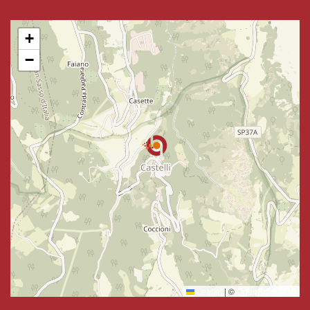
+
−
Leaflet
|
©
OpenStreetMap