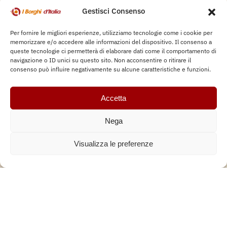
entrare in contatto con le tradizioni, la natura e le storie
Gestisci Consenso
più affascinanti di questi luoghi.
Per fornire le migliori esperienze, utilizziamo tecnologie come i cookie per
memorizzare e/o accedere alle informazioni del dispositivo. Il consenso a
queste tecnologie ci permetterà di elaborare dati come il comportamento di
navigazione o ID unici su questo sito. Non acconsentire o ritirare il
consenso può influire negativamente su alcune caratteristiche e funzioni.
Accetta
Nega
Visualizza le preferenze
BARCHE
,
ESCURSIONE
Escursione in barca Costa dei Trabocchi