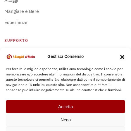
Alloggi
Mangiare e Bere
Esperienze
SUPPORTO
Centro Supporto
Gestisci Consenso
Privacy Policy
Per fornire le migliori esperienze, utilizziamo tecnologie come i cookie per
memorizzare e/o accedere alle informazioni del dispositivo. Il consenso a
Leggi Bochure
queste tecnologie ci permetterà di elaborare dati come il comportamento di
navigazione o ID unici su questo sito. Non acconsentire o ritirare il
consenso può influire negativamente su alcune caratteristiche e funzioni.
Accetta
Nega