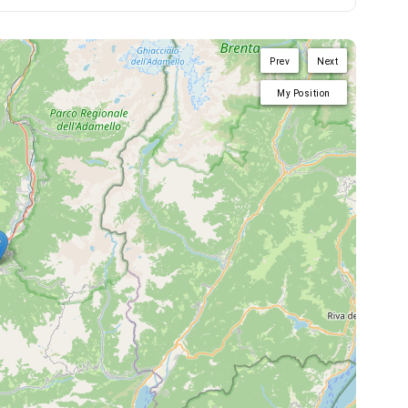
Prev
Next
My Position