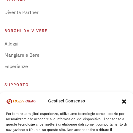
Diventa Partner
BORGHI DA VIVERE
Alloggi
Mangiare e Bere
Esperienze
SUPPORTO
Centro Supporto
Gestisci Consenso
Privacy Policy
Per fornire le migliori esperienze, utilizziamo tecnologie come i cookie per
memorizzare e/o accedere alle informazioni del dispositivo. Il consenso a
Leggi Bochure
queste tecnologie ci permetterà di elaborare dati come il comportamento di
navigazione o ID unici su questo sito. Non acconsentire o ritirare il