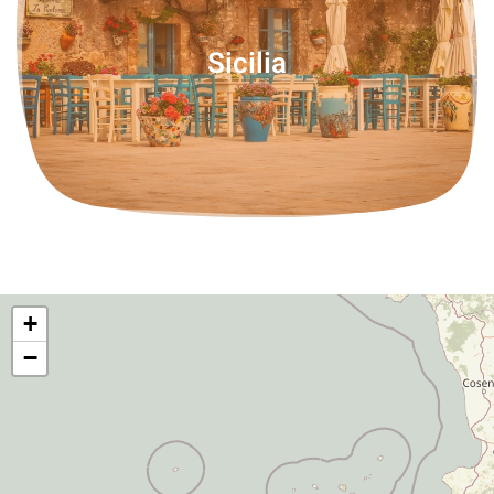
Sicilia
+
−