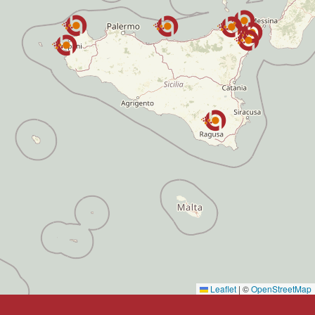
Leaflet
|
©
OpenStreetMap