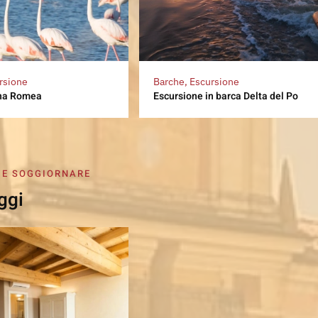
rsione
Barche, Escursione
ina Romea
Escursione in barca Delta del Po
 E SOGGIORNARE
ggi