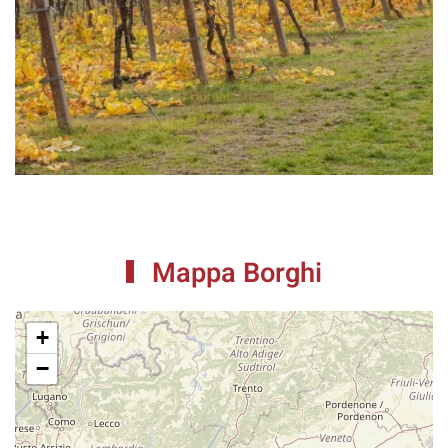
Mappa Borghi
+
−