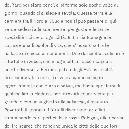
del ‘fare per stare bene’, ci si ferma solo poche volte al
giorno: quando ci si siede a tavola. Questa terra è la
cerniera tra il Nord e il Sud e non si può passare di qui
senza sedersi alla sua mensa, per gustare le tante
specialità tipiche di ogni città. In Emilia Romagna la
cucina è una filosofia di vita, che s’incastona tra le
bellezze di chiese e monumenti. Uno dei simboli culinari è
il tortello di zucca, che in ogni città si accompagna a
ricette diverse: a Ferrara, patria degli Estensi e città
rinascimentale, i tortelli di zucca vanno cucinati
rigorosamente con burro e salvia, ma basta spostarsi di
qualche km, a Modena, per ritrovarli in una veste più
grande e con un sughetto alla salsiccia, il maestro
Pavarotti li adorava. I tortelli diventano tortellini
camminando per i portici della rossa Bologna, alla ricerca
dei tre segreti che rendono unica la città delle due torri.