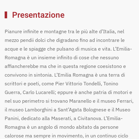
Presentazione
Emilia
Pianure infinite e montagne tra le più alte d’Italia, nel
Romagna
mezzo pendii dolci che digradano fino ad incontrare le
acque e le spiagge che pulsano di musica e vita. L’Emilia-
Romagna è un insieme infinito di cose che nessuno
affiancherebbe ma che in questa regione coesistono e
La Regione
Video
Borghi
Mappa
convivono in sintonia. L’Emilia Romagna è una terra di
scrittori e poeti, come Pier Vittorio Tondelli, Tonino
Esperienze
Alloggi
Mangiare e Bere
Eventi
Guerra, Carlo Lucarelli; eppure è anche patria di motori e
nel suo perimetro si trovano Maranello e il museo Ferrari,
il museo Lamborghini a Sant’Agata Bolognese e il Museo
Panini, dedicato alla Maserati, a Civitanova. L’Emilia-
Romagna è un angolo di mondo abitato da persone
calorose ma sempre in movimento, in un continuo ciclo