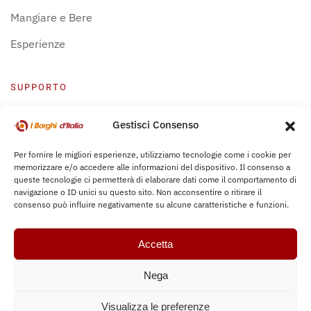
Mangiare e Bere
Esperienze
SUPPORTO
Centro Supporto
Gestisci Consenso
Privacy Policy
Per fornire le migliori esperienze, utilizziamo tecnologie come i cookie per
memorizzare e/o accedere alle informazioni del dispositivo. Il consenso a
Leggi Bochure
queste tecnologie ci permetterà di elaborare dati come il comportamento di
navigazione o ID unici su questo sito. Non acconsentire o ritirare il
consenso può influire negativamente su alcune caratteristiche e funzioni.
Accetta
Nega
Copyright © 2017-
2026
iborghiditalia.com. All rights reserved.
Visualizza le preferenze