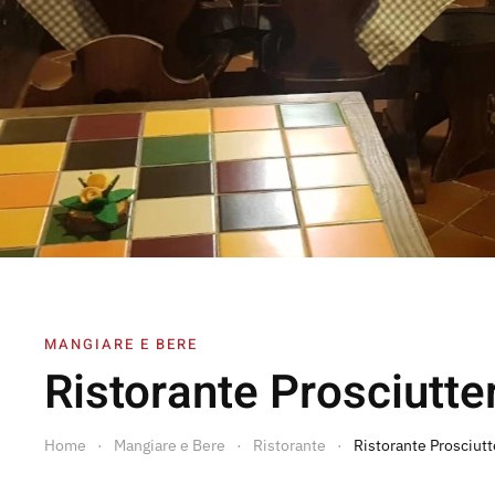
MANGIARE E BERE
Ristorante Prosciutter
Home
Mangiare e Bere
Ristorante
Ristorante Prosciutt