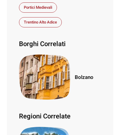
Portici Medievali
Trentino Alto Adice
Borghi Correlati
Bolzano
Regioni Correlate