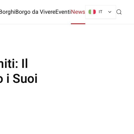
Borghi
Borgo da Vivere
Eventi
News
IT
ti: Il
 i Suoi