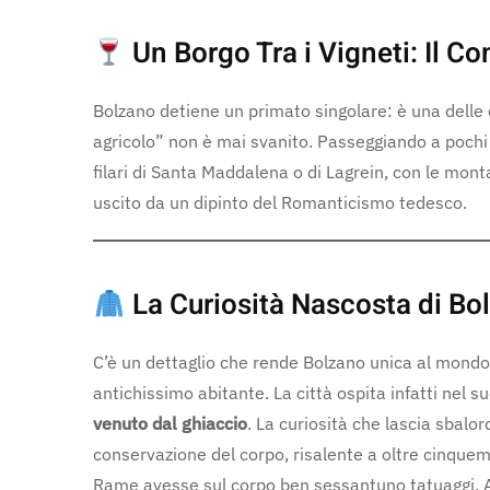
Un Borgo Tra i Vigneti: Il Co
Bolzano detiene un primato singolare: è una delle c
agricolo” non è mai svanito. Passeggiando a pochi m
filari di Santa Maddalena o di Lagrein, con le mo
uscito da un dipinto del Romanticismo tedesco.
La Curiosità Nascosta di Bo
C’è un dettaglio che rende Bolzano unica al mond
antichissimo abitante. La città ospita infatti ne
venuto dal ghiaccio
. La curiosità che lascia sbalordi
conservazione del corpo, risalente a oltre cinquemi
Rame avesse sul corpo ben sessantuno tatuaggi. A 