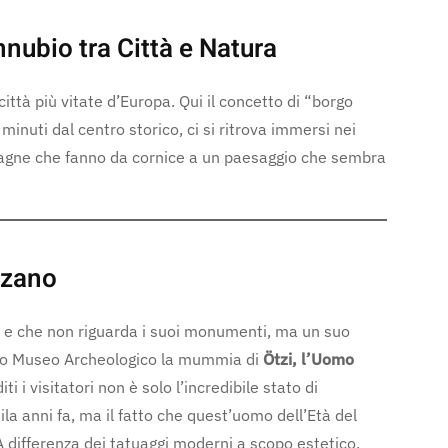
nnubio tra Città e Natura
ittà più vitate d’Europa. Qui il concetto di “borgo
inuti dal centro storico, ci si ritrova immersi nei
ntagne che fanno da cornice a un paesaggio che sembra
lzano
o e che non riguarda i suoi monumenti, ma un suo
l suo Museo Archeologico la mummia di
Ötzi, l’Uomo
ti i visitatori non è solo l’incredibile stato di
la anni fa, ma il fatto che quest’uomo dell’Età del
differenza dei tatuaggi moderni a scopo estetico,