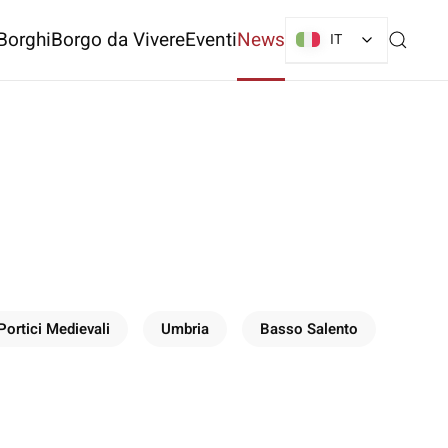
Borghi
Borgo da Vivere
Eventi
News
IT
Portici Medievali
Umbria
Basso Salento