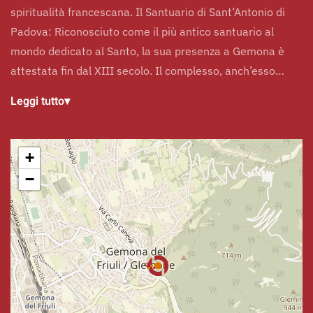
spiritualità francescana. Il Santuario di Sant’Antonio di
Padova: Riconosciuto come il più antico santuario al
mondo dedicato al Santo, la sua presenza a Gemona è
attestata fin dal XIII secolo. Il complesso, anch’esso…
Leggi tutto
▾
+
−