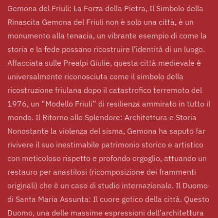
Gemona del
Gemona del Friuli: La Forza della Pietra, Il Simbolo della
Friuli
Rinascita Gemona del Friuli non è solo una città, è un
monumento alla tenacia, un vibrante esempio di come la
storia e la fede possano ricostruire l’identità di un luogo.
Affacciata sulle Prealpi Giulie, questa città medievale è
Esplora la Regione Friuli-Venezia Giulia
Il Borgo
universalmente riconosciuta come il simbolo della
ricostruzione friulana dopo il catastrofico terremoto del
Dettagli
Esperienze
1976, un “Modello Friuli” di resilienza ammirato in tutto il
mondo. Il Ritorno allo Splendore: Architettura e Storia
Nonostante la violenza del sisma, Gemona ha saputo far
rivivere il suo inestimabile patrimonio storico e artistico
con meticoloso rispetto e profondo orgoglio, attuando un
restauro per anastilosi (ricomposizione dei frammenti
originali) che è un caso di studio internazionale. Il Duomo
di Santa Maria Assunta: Il cuore gotico della città. Questo
Duomo, una delle massime espressioni dell’architettura