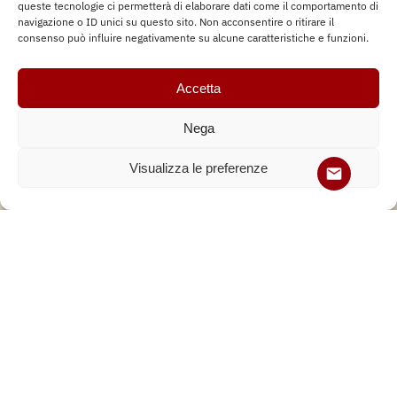
queste tecnologie ci permetterà di elaborare dati come il comportamento di
navigazione o ID unici su questo sito. Non acconsentire o ritirare il
consenso può influire negativamente su alcune caratteristiche e funzioni.
BARCHE
,
ESCURSIONE
Escursione in barca Laguna di Grado
Accetta
Nega
Visualizza le preferenze
BARCHE
,
ESCURSIONE