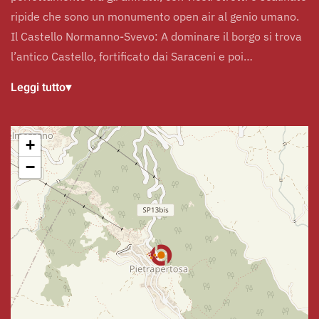
ripide che sono un monumento open air al genio umano.
Il Castello Normanno-Svevo: A dominare il borgo si trova
l’antico Castello, fortificato dai Saraceni e poi…
Leggi tutto
▾
+
−