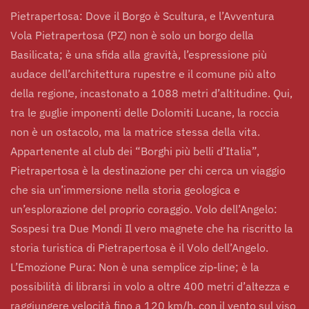
Pietrapertosa
Pietrapertosa: Dove il Borgo è Scultura, e l’Avventura
Vola Pietrapertosa (PZ) non è solo un borgo della
Basilicata; è una sfida alla gravità, l’espressione più
Esplora la Regione Basilicata
Il Borgo
Dettagli
audace dell’architettura rupestre e il comune più alto
Esperienze
della regione, incastonato a 1088 metri d’altitudine. Qui,
tra le guglie imponenti delle Dolomiti Lucane, la roccia
non è un ostacolo, ma la matrice stessa della vita.
Appartenente al club dei “Borghi più belli d’Italia”,
Pietrapertosa è la destinazione per chi cerca un viaggio
che sia un’immersione nella storia geologica e
un’esplorazione del proprio coraggio. Volo dell’Angelo:
Sospesi tra Due Mondi Il vero magnete che ha riscritto la
storia turistica di Pietrapertosa è il Volo dell’Angelo.
L’Emozione Pura: Non è una semplice zip-line; è la
possibilità di librarsi in volo a oltre 400 metri d’altezza e
raggiungere velocità fino a 120 km/h, con il vento sul viso