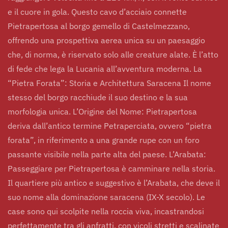
e il cuore in gola. Questo cavo d’acciaio connette
Pietrapertosa al borgo gemello di Castelmezzano,
offrendo una prospettiva aerea unica su un paesaggio
che, di norma, è riservato solo alle creature alate. È l’atto
di fede che lega la Lucania all’avventura moderna. La
“Pietra Forata”: Storia e Architettura Saracena Il nome
stesso del borgo racchiude il suo destino e la sua
morfologia unica. L’Origine del Nome: Pietrapertosa
deriva dall’antico termine Petraperciata, ovvero “pietra
forata”, in riferimento a una grande rupe con un foro
passante visibile nella parte alta del paese. L’Arabata:
Passeggiare per Pietrapertosa è camminare nella storia.
Il quartiere più antico e suggestivo è l’Arabata, che deve il
suo nome alla dominazione saracena (IX-X secolo). Le
case sono qui scolpite nella roccia viva, incastrandosi
perfettamente tra gli anfratti, con vicoli stretti e scalinate