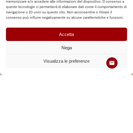
memorizzare e/o accedere alle informazioni del dispositivo. Il consenso a
queste tecnologie ci permetterà di elaborare dati come il comportamento di
navigazione o ID unici su questo sito. Non acconsentire o ritirare il
consenso può influire negativamente su alcune caratteristiche e funzioni.
AVVENTURA
,
ESCURSIONE
Escursione Monte Alpi Castelsaraceno
Accetta
Nega
Visualizza le preferenze