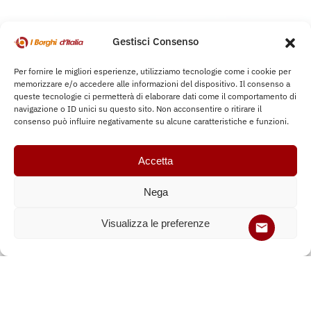
Mangiare e Bere
Gestisci Consenso
Per fornire le migliori esperienze, utilizziamo tecnologie come i cookie per
Assapora i sapori autentici dei borghi, tra ristoranti tipici
memorizzare e/o accedere alle informazioni del dispositivo. Il consenso a
queste tecnologie ci permetterà di elaborare dati come il comportamento di
e cucine d’eccellenza che raccontano la tradizione.
navigazione o ID unici su questo sito. Non acconsentire o ritirare il
consenso può influire negativamente su alcune caratteristiche e funzioni.
Accetta
Nega
Visualizza le preferenze