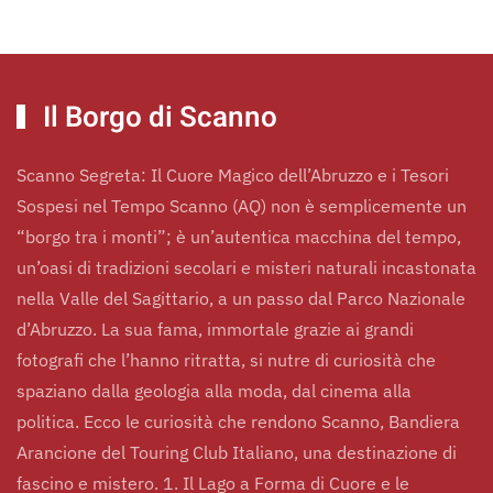
Il Borgo di Scanno
Scanno
Scanno Segreta: Il Cuore Magico dell’Abruzzo e i Tesori
Sospesi nel Tempo Scanno (AQ) non è semplicemente un
“borgo tra i monti”; è un’autentica macchina del tempo,
Esplora la Regione Abruzzo
Il Borgo
Dettagli
un’oasi di tradizioni secolari e misteri naturali incastonata
Esperienze
Mangiare e Bere
nella Valle del Sagittario, a un passo dal Parco Nazionale
d’Abruzzo. La sua fama, immortale grazie ai grandi
fotografi che l’hanno ritratta, si nutre di curiosità che
spaziano dalla geologia alla moda, dal cinema alla
politica. Ecco le curiosità che rendono Scanno, Bandiera
Arancione del Touring Club Italiano, una destinazione di
fascino e mistero. 1. Il Lago a Forma di Cuore e le