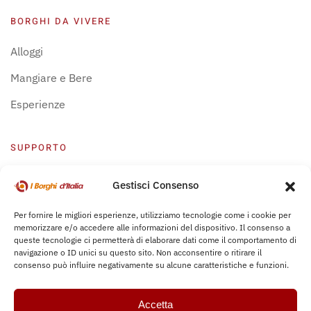
BORGHI DA VIVERE
Alloggi
Mangiare e Bere
Esperienze
SUPPORTO
Centro Supporto
Gestisci Consenso
Privacy Policy
Per fornire le migliori esperienze, utilizziamo tecnologie come i cookie per
memorizzare e/o accedere alle informazioni del dispositivo. Il consenso a
Leggi Bochure
queste tecnologie ci permetterà di elaborare dati come il comportamento di
navigazione o ID unici su questo sito. Non acconsentire o ritirare il
consenso può influire negativamente su alcune caratteristiche e funzioni.
Accetta