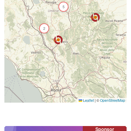
5
2
Leaflet
|
©
OpenStreetMap
Sponsor