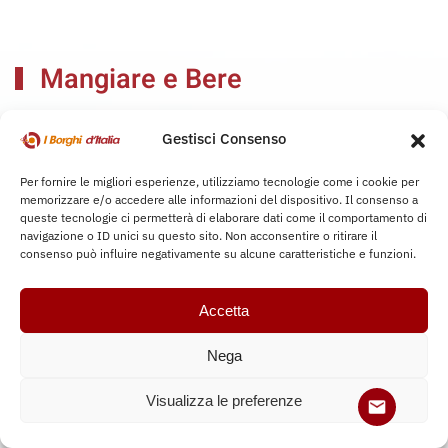
Mangiare e Bere
Assapora i sapori autentici dei borghi, tra ristoranti tipici
Gestisci Consenso
e cucine d’eccellenza che raccontano la tradizione.
Per fornire le migliori esperienze, utilizziamo tecnologie come i cookie per
memorizzare e/o accedere alle informazioni del dispositivo. Il consenso a
queste tecnologie ci permetterà di elaborare dati come il comportamento di
navigazione o ID unici su questo sito. Non acconsentire o ritirare il
consenso può influire negativamente su alcune caratteristiche e funzioni.
Accetta
Nega
Visualizza le preferenze