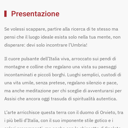
Presentazione
Umbria
Se volessi scappare, partire alla ricerca di te stesso ma
pensi che il luogo ideale esista solo nella tua mente, non
disperare: devi solo incontrare l’Umbria!
La Regione
Video
Borghi
Mappa
Il cuore pulsante dell’Italia viva, arroccato sui pendi di
Esperienze
Alloggi
Mangiare e Bere
Eventi
montagne e colline che regalano una vista su paesaggi
incontaminati e piccoli borghi. Luoghi semplici, custodi di
una vita umile, senza pretese, regalano silenzio e pace,
ma anche meditazione per chi sceglie di avventurarsi per
Assisi che ancora oggi trasuda di spiritualità autentica.
L’arte arricchisce questa terra con il duomo di Orvieto, tra
i più belli d’Italia, con il suo imponente stile gotico e i